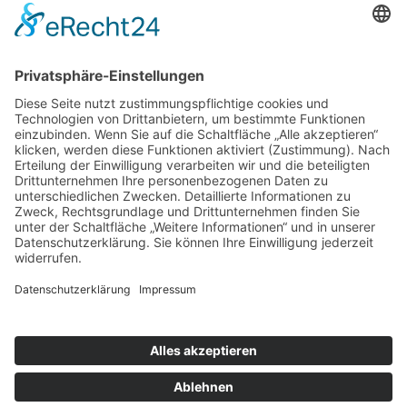
Home
Über uns
Firmengeschichte
Werksverkauf
Unser Wolkenstein
Unser Anspruch
Sortiment
Fruchtsäfte
Fruchtnektare
Fruchtsaftgetränke
Fruchtweine
Fruchtschätze
Glühweine
Obstannahme
Lohnmost
Rücktauschsätze
Sammelstellen
Annahmezeiten
Wissenswertes
Kleines Sachsenland-Lexikon