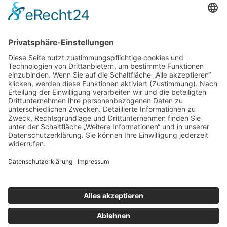
Sulfite
Gebinde:
6x1,0l
EAN-Code:
4012679001536
Kontakt
Downloads
Jobs
© 2025 Sachsenland
Impressum
Datenschutz
Fruchtquell GmbH
Barrierfreiheitserklärung
Marienberger Str. 57
Elektronischer Widerruf
• 09429 Wolkenstein
Widerrufsbelehrung
Widerruf einreichen