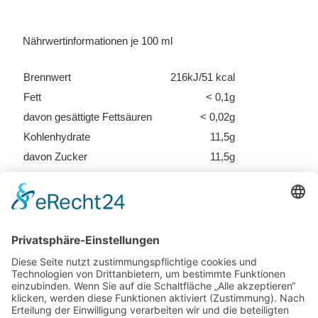
Nährwertinformationen je 100 ml
Brennwert
216kJ/51 kcal
Fett
< 0,1g
davon gesättigte Fettsäuren
< 0,02g
Kohlenhydrate
11,5g
davon Zucker
11,5g
Eiweiß
< 0,4g
Salz
< 0,008g