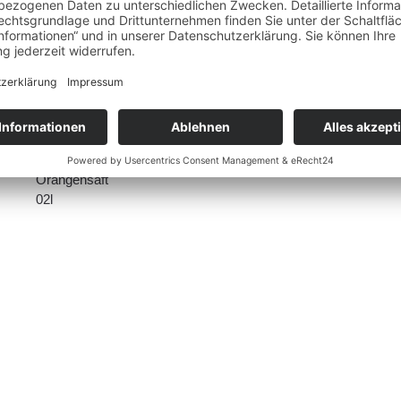
Von auserlesenen Orangen südamerikanischer A
lt. Gesetz ohne Zuckerzusatz - enthält von Natu
Zutaten & Nährwertinformationen