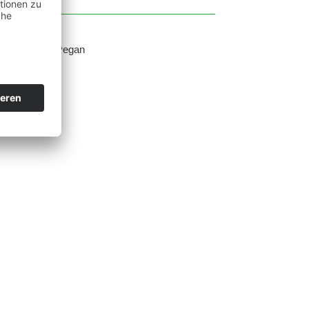
nbaugebiete.
r aus Zucker. vegan