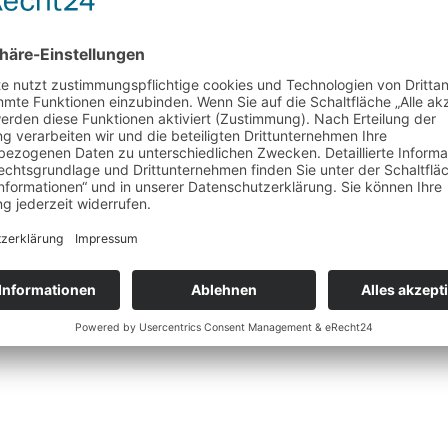
lappt!!
l.