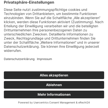
Registrierung begründeten Nutzungsverhältnisses und ggf.
zur Anbahnung weiterer Verträge (Art. 6 Abs. 1 lit. b
DSGVO).
Die bei der Registrierung erfassten Daten werden von uns
gespeichert, solange Sie auf dieser Website registriert sind
und werden anschließend gelöscht. Gesetzliche
Aufbewahrungsfristen bleiben unberührt.
5. Plugins und Tools
hCaptcha
Wir nutzen hCaptcha (im Folgenden „hCaptcha“) auf dieser
Website. Anbieter ist die Intuition Machines, Inc., 2211
Selig Drive, Los Angeles, CA 90026, USA (im Folgenden
„IMI“).